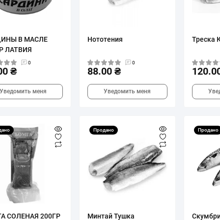
ДИНЫ В МАСЛЕ
Нототения
Треска 
Р ЛАТВИЯ
0
0
00 ₴
88.00 ₴
120.0
Уведомить меня
Уведомить меня
Уве
дано
Продано
Продано
А СОЛЕНАЯ 200ГР
Минтай Тушка
Скумбри