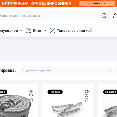
опулярное
Блог
Товары со скидкой
тировка:
дано
Продано
Продано