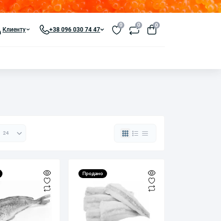
0
0
0
Клиенту
+38 096 030 74 47
Продано