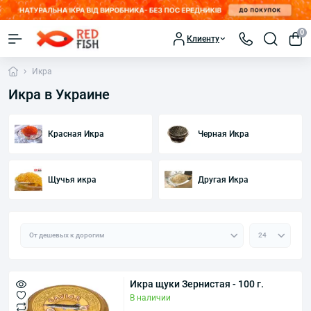
0
Клиенту
Икра
Икра в Украине
Красная Икра
Черная Икра
Щучья икра
Другая Икра
Икра щуки Зернистая - 100 г.
В наличии