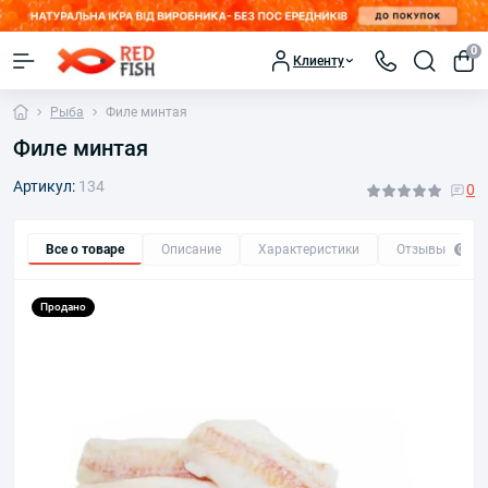
0
Клиенту
Рыба
Филе минтая
Филе минтая
Артикул:
134
0
Все о товаре
Описание
Характеристики
Отзывы
0
Продано