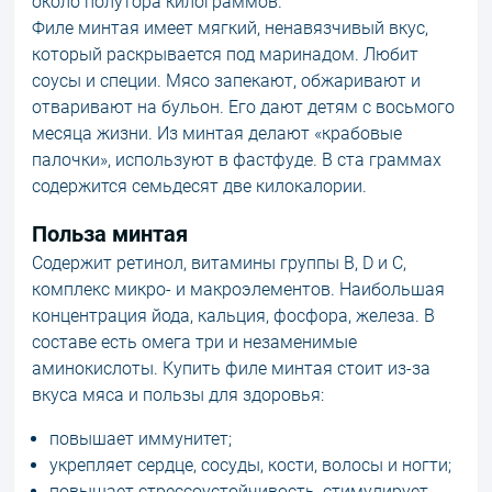
около полутора килограммов.
Филе минтая имеет мягкий, ненавязчивый вкус,
который раскрывается под маринадом. Любит
соусы и специи. Мясо запекают, обжаривают и
отваривают на бульон. Его дают детям с восьмого
месяца жизни. Из минтая делают «крабовые
палочки», используют в фастфуде. В ста граммах
содержится семьдесят две килокалории.
Польза минтая
Содержит ретинол, витамины группы В, D и C,
комплекс микро- и макроэлементов. Наибольшая
концентрация йода, кальция, фосфора, железа. В
составе есть омега три и незаменимые
аминокислоты. Купить филе минтая стоит из-за
вкуса мяса и пользы для здоровья:
повышает иммунитет;
укрепляет сердце, сосуды, кости, волосы и ногти;
повышает стрессоустойчивость, стимулирует