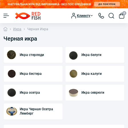
0
Клиенту
Икра
Черная Икра
Черная икра
Икра стерляди
Икра белуги
Икра бестера
Икра калуги
Икра осетра
Икра севрюги
Икра Черная Осетра
Лемберг