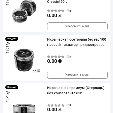
Classic! 50г.
0
0.00 ₴
Уведомить меня
Икра черная осетровая бестер 100
Продано
г aquatir - акватир приднестровье
0
0.00 ₴
Уведомить меня
Икра черная премиум (Стерлядь)
Продано
без консерванта 65г
0
0.00 ₴