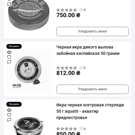
0
750.00 ₴
Уведомить меня
Черная икра дикого вылова
Продано
забойная каспийская 50 грамм
0
812.00 ₴
Уведомить меня
Икра черная осетровая стерляди
Продано
50 г aquatir - акватир
приднестровье
0
850.00 ₴