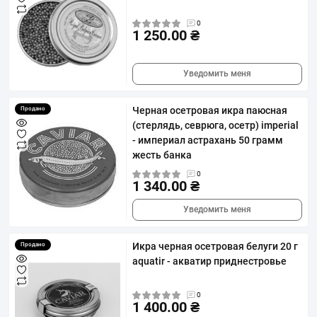
0
1 250.00 ₴
Уведомить меня
Черная осетровая икра паюсная
Продано
(стерлядь, севрюга, осетр) imperial
- империал астрахань 50 грамм
жесть банка
0
1 340.00 ₴
Уведомить меня
Икра черная осетровая белуги 20 г
Продано
aquatir - акватир приднестровье
0
1 400.00 ₴