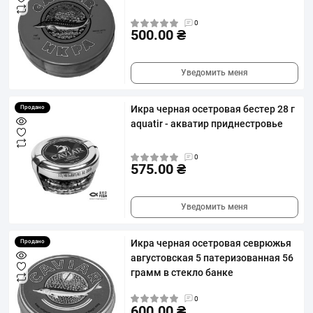
0
500.00 ₴
Уведомить меня
Икра черная осетровая бестер 28 г
Продано
aquatir - акватир приднестровье
0
575.00 ₴
Уведомить меня
Икра черная осетровая севрюжья
Продано
августовская 5 патеризованная 56
грамм в стекло банке
0
600.00 ₴