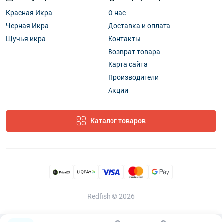
чрезмерное охлаждение икры необязательно.
Красная Икра
О нас
Раньше таким способом маскировали
появляющийся при долгой транспортировке запах,
Черная Икра
Доставка и оплата
сейчас для увеличения срока годности
Щучья икра
Контакты
используется пастеризация и специальные
Возврат товара
добавки.
Карта сайта
Производители
Польза икры бестера
Акции
Бестера черная икра богата витаминами группы В:
100 г закрывают около 20% дневной потребности в
тиамине, рибофлавине, пиридоксине, фолиевой
Каталог товаров
кислоте, дают 70% пантотеновой кислоты. Высокая
концентрация ретинола и токоферола (20-30%
суточной нормы), витамина D – более 30%.
Разнообразный минеральный состав: 100 г
полностью покрывают суточную необходимость в
натрии, селене, хлоре, дают более 70% фосфора,
Redfish © 2026
магния, около 50% железа и 30% кальция. Стоит
купить икру бестер для укрепления здоровья,