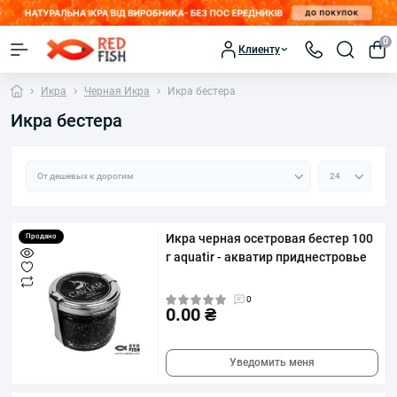
0
Клиенту
Икра
Черная Икра
Икра бестера
Икра бестера
Икра черная осетровая бестер 100
Продано
г aquatir - акватир приднестровье
0
0.00 ₴
Уведомить меня