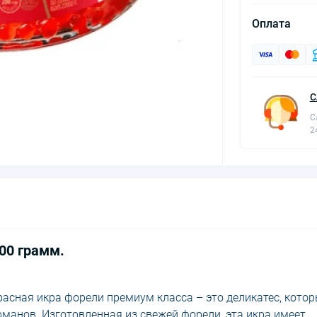
Оплата
С
С
2
00 грамм.
Красная икра форели премиум класса – это деликатес, кото
манов. Изготовленная из свежей форели, эта икра имеет