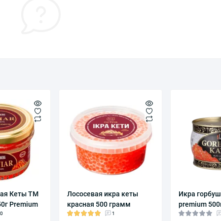
вая Кеты ТМ
Лососевая икра кеты
Икра горбуш
50г Premium
красная 500 грамм
premium 500
0
1