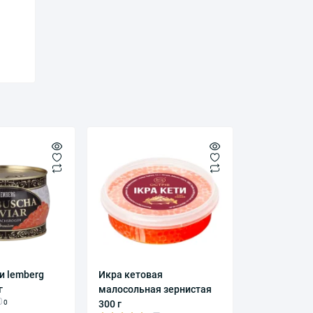
и lemberg
Икра кетовая
г
малосольная зернистая
0
300 г