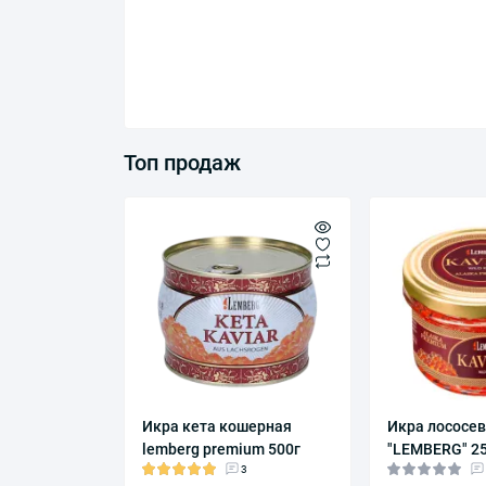
Топ продаж
Икра кета кошерная
Икра лососе
lemberg premium 500г
"LEMBERG" 2
3