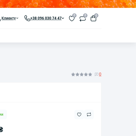
0
0
0
Клиенту
+38 096 030 74 47
0
ии
₴