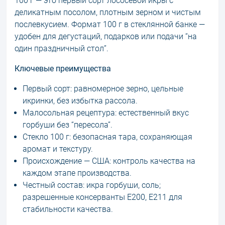
100 г — это первый сорт лососевой икры с
деликатным посолом, плотным зерном и чистым
послевкусием. Формат 100 г в стеклянной банке —
удобен для дегустаций, подарков или подачи “на
один праздничный стол”.
Ключевые преимущества
Первый сорт: равномерное зерно, цельные
икринки, без избытка рассола.
Малосольная рецептура: естественный вкус
горбуши без “пересола”.
Стекло 100 г: безопасная тара, сохраняющая
аромат и текстуру.
Происхождение — США: контроль качества на
каждом этапе производства.
Честный состав: икра горбуши, соль;
разрешенные консерванты E200, E211 для
стабильности качества.