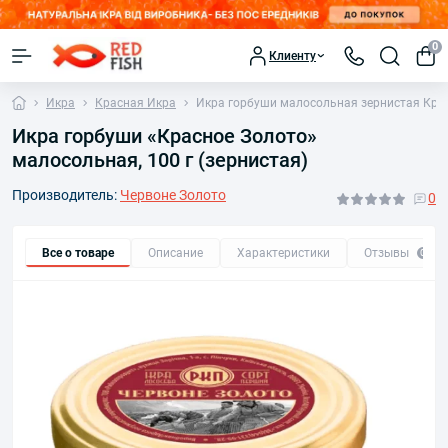
0
Клиенту
Икра
Красная Икра
Икра горбуши малосольная зернистая Крас
Икра горбуши «Красное Золото»
малосольная, 100 г (зернистая)
Производитель:
Червоне Золото
0
Все о товаре
Описание
Характеристики
Отзывы
0