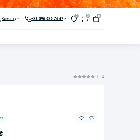
0
0
0
Клиенту
+38 096 030 74 47
0
ии
₴