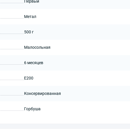
Первый
Метал
500 г
Малосольная
6 месяцев
Е200
Консервированная
Горбуша