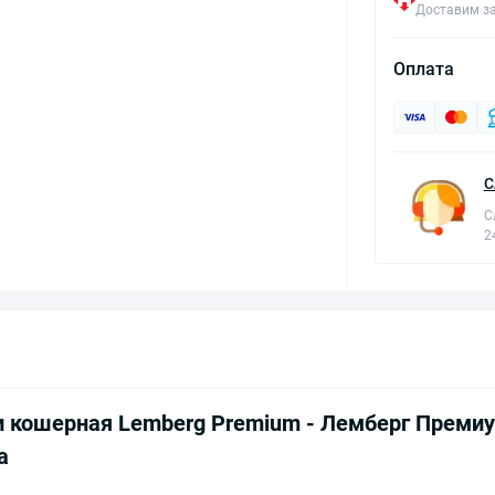
Доставим за
Оплата
С
С
2
и кошерная Lemberg Premium - Лемберг Преми
а