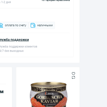
по тарифам перевозчика
 1-2 дня
оплата по счету
наличными
лужба поддержки
лужба поддержки клиентов
4/7 без выходных
ум