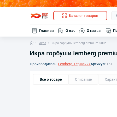
Каталог товаров
Главная
О нас
Отзывы
П
Икра
Икра горбуши lemberg premium 500г
Икра горбуши lemberg premi
Производитель:
Lemberg, Германия
Артикул:
151
Все о товаре
Описание
Характ