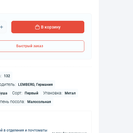
В корзину
Быстрый заказ
:
132
одитель:
LEMBERG, Германия
Сорт:
Упаковка:
буша
Первый
Метал
пень посола:
Малосольная
й в отделения и почтоматы