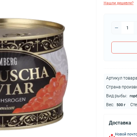
Нашли дешевле?
Артикул товара
Страна произв
Вид рыбы:
гор
Вес:
Сте
500 г
Доставка
Новой почто