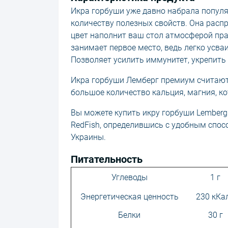
Икра горбуши уже давно набрала попул
количеству полезных свойств. Она расп
цвет наполнит ваш стол атмосферой пра
занимает первое место, ведь легко усва
Позволяет усилить иммунитет, укрепить 
Икра горбуши Лемберг премиум считают 
большое количество кальция, магния, к
Вы можете купить икру горбуши Lemberg
RedFish, определившись с удобным спос
Украины.
Питательность
Углеводы
1 г
Энергетическая ценность
230 кКа
Белки
30 г