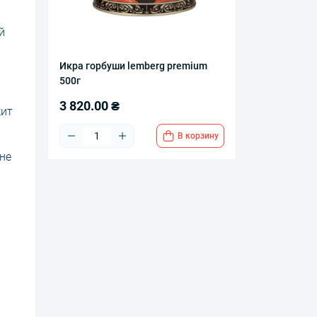
й
Икра горбуши lemberg premium
500г
3 820.00 ₴
жит
В корзину
не