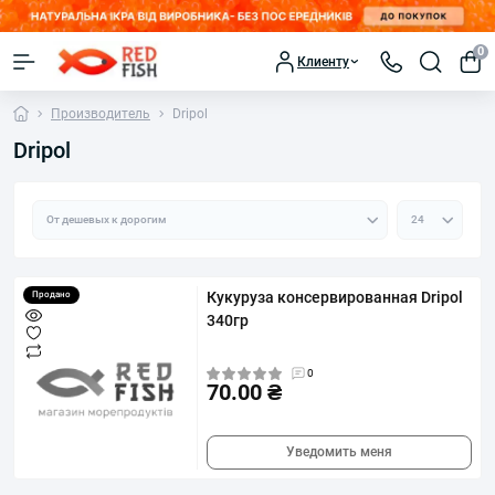
0
Клиенту
Производитель
Dripol
Dripol
Кукуруза консервированная Dripol
Продано
340гр
0
70.00 ₴
Уведомить меня