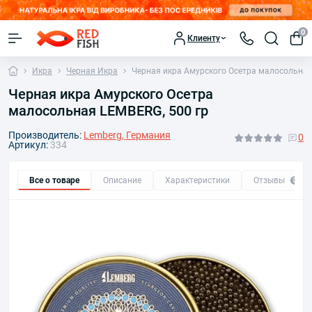
0
Клиенту
Икра
Черная Икра
Черная икра Амурского Осетра малосольная
Черная икра Амурского Осетра
малосольная LEMBERG, 500 гр
Производитель:
Lemberg, Германия
0
Артикул:
334
Все о товаре
Описание
Характеристики
Отзывы
0