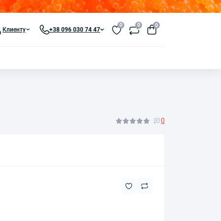
0
0
0
Клиенту
+38 096 030 74 47
0