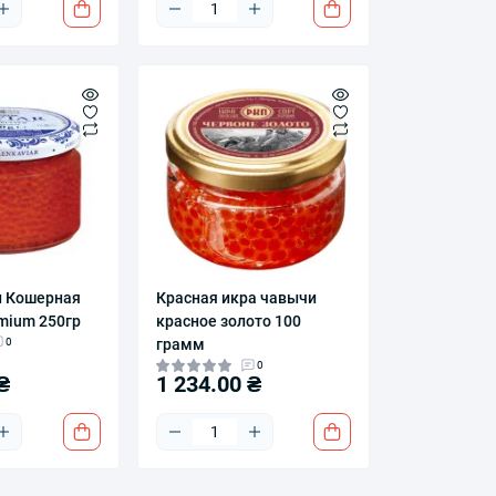
и Кошерная
Красная икра чавычи
mium 250гр
красное золото 100
0
грамм
0
₴
1 234.00 ₴