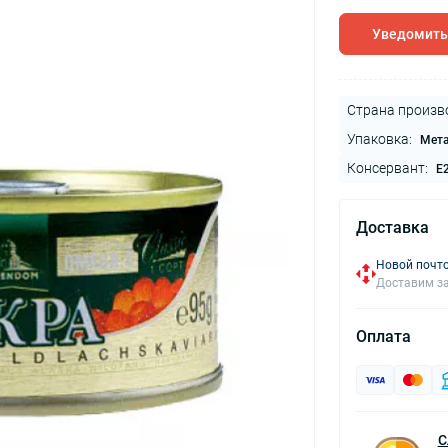
Уведомить
Страна произв
Упаковка:
Мет
Консервант:
Е
Доставка
Новой почто
Доставим за
Оплата
С