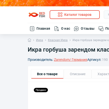
Каталог товаров
Главная
О нас
Отзывы
П
Икра
Красная Икра
Икра горбуша зарендом к
Икра горбуша зарендом клас
Производитель:
Zarendom/ Германия
Артикул:
190
Все о товаре
Описание
Характ
Продано