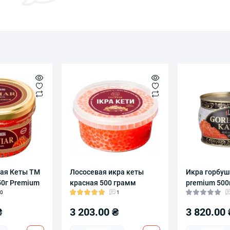
вая Кеты ТМ
Лососевая икра кеты
Икра горбуш
50г Premium
красная 500 грамм
premium 500
0
1
₴
3 203.00 ₴
3 820.00 