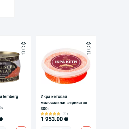
и lemberg
Икра кетовая
г
малосольная зернистая
0
300 г
1
₴
1 953.00 ₴