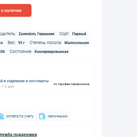
 о наличии
одитель:
Сорт:
Zarendom, Германия
Первый
Вес:
Степень посола:
ал
95 г
Малосольная
Состояние:
200
Консервированная
й в отделения и почтоматы
по тарифам перевозчика
 1-2 дня
оплата по счету
наличными
лужба поддержки