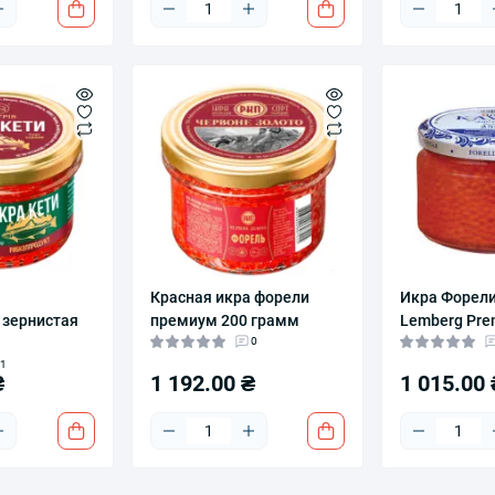
я
Красная икра форели
Икра Форел
 зернистая
премиум 200 грамм
Lemberg Pre
0
1
₴
1 192.00 ₴
1 015.00 