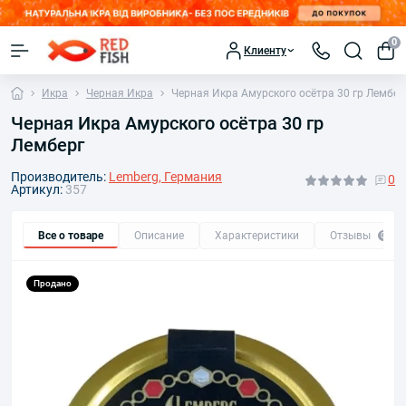
0
Клиенту
Икра
Черная Икра
Черная Икра Амурского осётра 30 гр Лембер
Черная Икра Амурского осётра 30 гр
Лемберг
Производитель:
Lemberg, Германия
0
Артикул:
357
Все о товаре
Описание
Характеристики
Отзывы
0
Продано