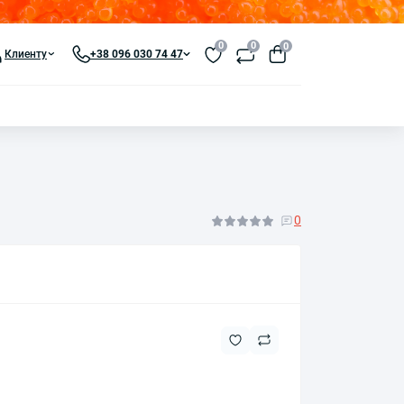
0
0
0
Клиенту
+38 096 030 74 47
0