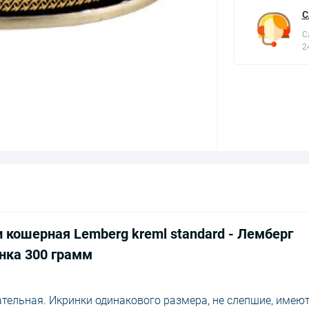
С
С
2
 кошерная Lemberg kreml standard - Лемберг
нка 300 грамм
ательная. Икринки одинакового размера, не слепшие, имею