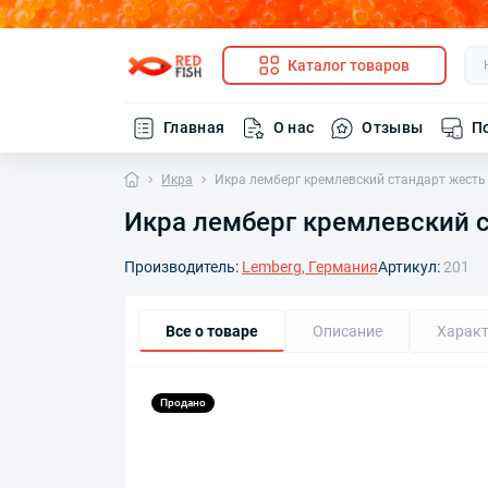
Каталог товаров
Главная
О нас
Отзывы
П
Икра
Икра лемберг кремлевский стандарт жесть
Икра лемберг кремлевский с
Производитель:
Lemberg, Германия
Артикул:
201
Все о товаре
Описание
Характ
Продано