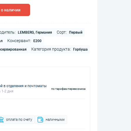
 о наличии
одитель:
Сорт:
LEMBERG, Германия
Первый
Консервант:
ал
Е200
Категория продукта:
нсервированная
Горбуша
й в отделения и почтоматы
по тарифам перевозчика
 1-2 дня
оплата по счету
наличными