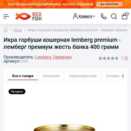
0
Клиенту
Икра
Икра горбуши кошерная lemberg premium - лемберг премиум
Икра горбуши кошерная lemberg premium -
лемберг премиум жесть банка 400 грамм
Производитель:
Lemberg, Германия
0
Артикул:
206
Все о товаре
Описание
Характеристики
Отзывы
0
Продано