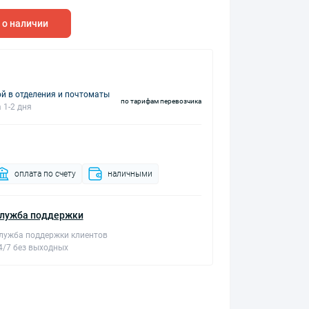
 о наличии
й в отделения и почтоматы
по тарифам перевозчика
 1-2 дня
оплата по счету
наличными
лужба поддержки
лужба поддержки клиентов
4/7 без выходных