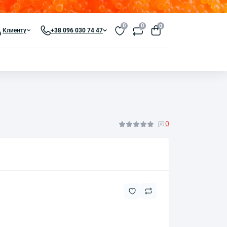
0
0
0
Клиенту
+38 096 030 74 47
0