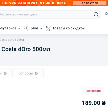
опулярное
Блог
Товары со скидкой
 Costa dOro 500мл
n Costa dOro 500мл
ы
Вопросы
0
0
Распродано
189.00 ₴