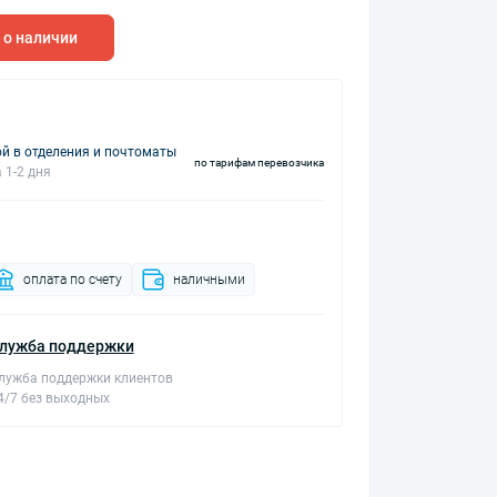
 о наличии
й в отделения и почтоматы
по тарифам перевозчика
 1-2 дня
оплата по счету
наличными
лужба поддержки
лужба поддержки клиентов
4/7 без выходных