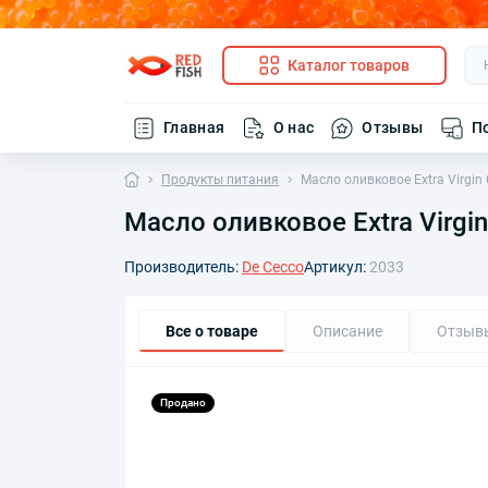
Каталог товаров
Главная
О нас
Отзывы
П
Продукты питания
Масло оливковое Extra Virgin
Масло оливковое Extra Virgi
Производитель:
De Cecco
Артикул:
2033
Все о товаре
Описание
Отзыв
Продано