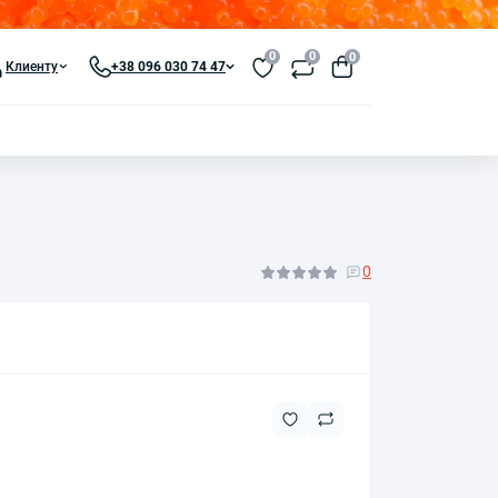
0
0
0
Клиенту
+38 096 030 74 47
0