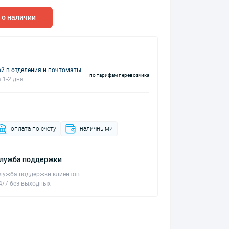
 о наличии
й в отделения и почтоматы
по тарифам перевозчика
 1-2 дня
оплата по счету
наличными
лужба поддержки
лужба поддержки клиентов
4/7 без выходных