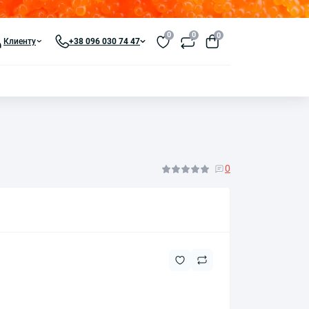
0
0
0
Клиенту
+38 096 030 74 47
0