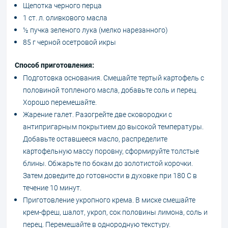
Щепотка черного перца
1 ст. л. оливкового масла
½ пучка зеленого лука (мелко нарезанного)
85 г черной осетровой икры
Способ приготовления:
Подготовка основания. Смешайте тертый картофель с
половиной топленого масла, добавьте соль и перец.
Хорошо перемешайте.
Жарение галет. Разогрейте две сковородки с
антипригарным покрытием до высокой температуры.
Добавьте оставшееся масло, распределите
картофельную массу поровну, сформируйте толстые
блины. Обжарьте по бокам до золотистой корочки.
Затем доведите до готовности в духовке при 180 С в
течение 10 минут.
Приготовление укропного крема. В миске смешайте
крем-фреш, шалот, укроп, сок половины лимона, соль и
перец. Перемешайте в однородную текстуру.