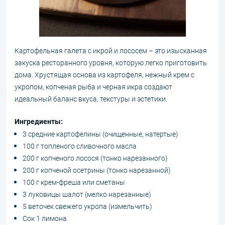
Картофельная галета с икрой и лососем – это изысканная
закуска ресторанного уровня, которую легко приготовить
дома. Хрустящая основа из картофеля, нежный крем с
укропом, копченая рыба и черная икра создают
идеальный баланс вкуса, текстуры и эстетики.
Ингредиенты:
3 средние картофелины (очищенные, натертые)
100 г топленого сливочного масла
200 г копченого лосося (тонко нарезанного)
200 г копченой осетрины (тонко нарезанной)
100 г крем-фреша или сметаны
3 луковицы шалот (мелко нарезанные)
5 веточек свежего укропа (измельчить)
Сок 1 лимона