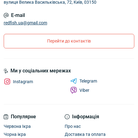
(адреса електронної пошти в розділі «Контакти»).
вулиця Велика Васильківська, 72, Київ, 03150
Смакові особливості делікатесу
E-mail
redfish.ua@gmail.com
Чорна ікра калуги дуже ніжна, вершкова, з
характерною горіховою ноткою. Її приємно є
просто так, зачерпуючи ложкою - головне, дайте їй
Перейти до контактів
охолонути при кімнатній температурі. Лід, лимон
використовуються в європейській традиції, але
така подача виправдана історично. Продукт везли
довго, в процесі міг з'явитися рибний запах, який
Ми у соціальних мережах
потрібно замаскувати охолодженням і лимонною
Telegram
Instagram
кислотою. Зараз свіжість підтримується
пастеризацией, консервантами. Чи не
Viber
«заморожувати» - ви не відчуєте повноти смаку.
Краще додайте «холодку» після - запивайте
охолодженим ігристим.
Популярне
Інформація
Яйця перепілки, авокадо, оливки, огірок з грядки,
Червона Ікра
Про нас
м'які сири стануть гідним доповненням головної
Чорна ікра
Доставка та оплата