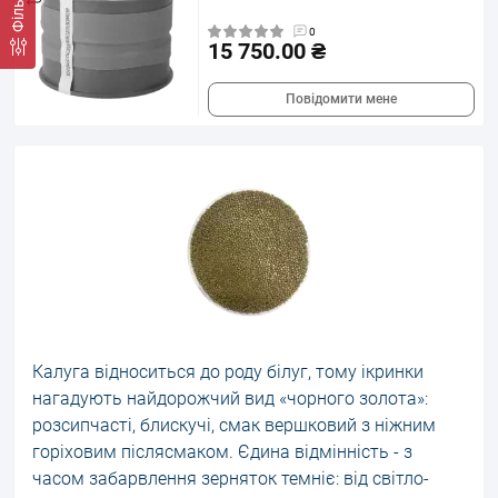
Фільтр
0
15 750.00 ₴
Повідомити мене
Калуга відноситься до роду білуг, тому ікринки
нагадують найдорожчий вид «чорного золота»:
розсипчасті, блискучі, смак вершковий з ніжним
горіховим післясмаком. Єдина відмінність - з
часом забарвлення зерняток темніє: від світло-