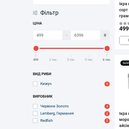
Мідії
Столова риба
Ікра
Кава, Чай
сорт
Морський коктейль
Фільтр
грам
Рибні консерви
ЦІНА
Сири
499
-
₴
МАКАРОННІ ВИРОБИ
Соуси
499
2 тис.
3 тис.
5 тис.
6 тис.
Sold
ВИД РИБИ
Кижуч
5
ВИРОБНИК
Червоне Золото
4
Ікра
Lemberg, Германия
2
моро
Redfish
2
айсік