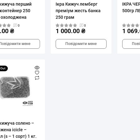
 кижуча перший
Ікра Кижуч лемберг
ІКРА ЧЕ
 контейнер 250
преміум жесть банка
500гр Л
 охолоджена
250 грам
0
0
.00 ₴
1 000.00 ₴
1 069.
Повідомити мене
Повідомити мене
Пов
 Out
 кижуча солено –
жена icicle –
л (s – 1 сорт) 1 кг.