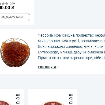
0
00.00 ₴
Повідомити мене
Червона ікра кижуча привертає незв
м'яко лопаються в роті, розливаючис
Вона виражена сильніше, ніж в інших 
Бутерброди, млинці, деруни, смажена
Гіркота не затопить рецептори, ніби 
спецією, яка розкриває звичну комбін
Розгорнути
Спробуйте додати продукт до яєць, мор
що знайомий тандем звучить інакше.
маслом заграє новими фарбами. Цей 
хочете розвивати смак, шукайте нові 
почніть з простого. Тим більше купити
значно нижче, ніж у багатьох магазин