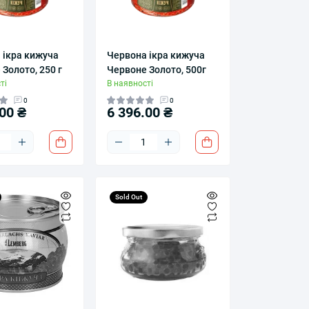
 ікра кижуча
Червона ікра кижуча
Золото, 250 г
Червоне Золото, 500г
ті
В наявності
0
0
00 ₴
6 396.00 ₴
Sold Out