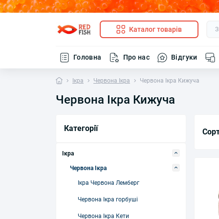
Каталог товарів
Головна
Про нас
Відгуки
Ікра
Червона Ікра
Червона Ікра Кижуча
Червона Ікра Кижуча
Категорії
Сор
Ікра
Червона Ікра
Ікра Червона Лемберг
Червона Ікра горбуші
Червона Ікра Кети