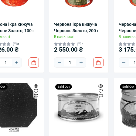
она ікра кижуча
Червона ікра кижуча
Червона
оне Золото, 100 г
Червоне Золото, 200 г
Червоне 
вності
В наявності
В наявнос
0
0
26.00 ₴
2 550.00 ₴
3 175.
 Out
Sold Out
Sold Out