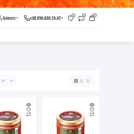
0
0
0
Клієнту
+38 096 030 74 47