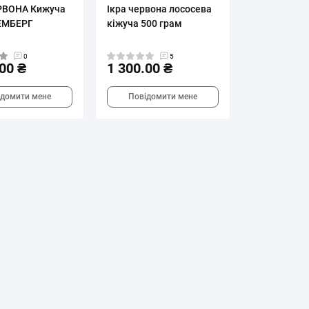
РВОНА Кижуча
Ікра червона лососева
ЕМБЕРГ
кіжуча 500 грам
0
5
00 ₴
1 300.00 ₴
ідомити мене
Повідомити мене