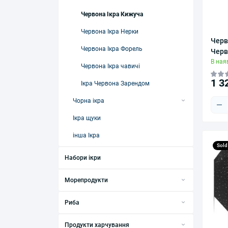
Червона Ікра Кижуча
Червона Ікра Нерки
Черв
Червона Ікра Форель
Черв
В ная
Червона Ікра чавичі
1 3
Ікра Червона Зарендом
Чорна ікра
ікра стерляді
Ікра щуки
Ікра білуги
інша Ікра
Sold
ікра бестера
Набори ікри
ікра калуги
Морепродукти
ікра осетра
Краби
ікра севрюги
Риба
Креветки
Делікатесна риба
Ікра Чорна Осетра Лемберг
Продукти харчування