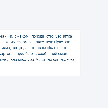
ичайним смаком і поживністю. Зернятка
ь ніжним соком зі шляхетною гіркотою.
видах, але додає стравам пікантності.
 картопля придбають особливий смак.
лікувальна мікстура. Чи стане вишуканою
ацію продуктів з нової сторони.
епродуктів, м'яких сирів - переконайтеся,
 Навіть класичне поєднання з вершковим
вид виразно оцінять гурмани. Якщо
кулінарні рішення, жадаєте експериментів,
 ікру кіжуча в Redfish можна за ціною
ах.