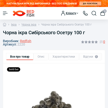
0
Клієнту
Ікра
Чорна ікра
Чорна ікра Сибірського Осетру 100 г
Чорна ікра Сибірського Осетру 100 г
Виробник:
Redfish
0
Артикул:
2220
Все про товар
Опис
Характеристики
Відгуки
П
0
Sold Out