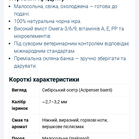
Малосольна, свіжа, охолоджена — готова до
подачі.
100% натуральна чорна ікра.
Високий вміст Омега-3/6/9, вітамінів A, E, PP та
мікроелементів.
Під суворим ветеринарним контролем відповідає
міжнародним стандартам.
Преміальна скляна банка — зручно зберігати та
дарувати.
Короткі характеристики
Вигляд
Сибірський осетр (Acipenser baerii)
Калібр
~2,7–3,2 мм
ікринок
Смак та
Ніжний, виразний; горіхові ноти,
аромат
вершкове післясмак
Посол
Малосольна (malossol)