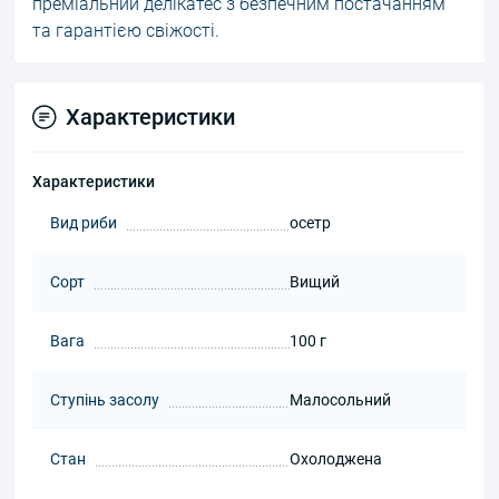
преміальний делікатес з безпечним постачанням
та гарантією свіжості.
Характеристики
Характеристики
Вид риби
осетр
Сорт
Вищий
Вага
100 г
Ступінь засолу
Малосольний
Стан
Охолоджена