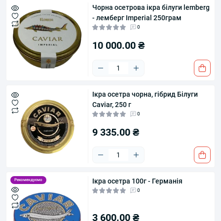
Чорна осетрова ікра білуги lemberg
- лемберг Imperial 250грам
0
10 000.00 ₴
Ікра осетра чорна, гібрид Білуги
Caviar, 250 г
0
9 335.00 ₴
Ікра осетра 100г - Германія
Рекомендуємо
0
3 600.00 ₴