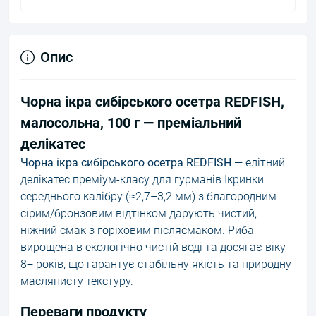
Опис
Чорна ікра сибірського осетра REDFISH,
малосольна, 100 г — преміальний
делікатес
Чорна ікра сибірського осетра REDFISH
— елітний
делікатес преміум-класу для гурманів Ікринки
середнього калібру (≈2,7–3,2 мм) з благородним
сірим/бронзовим відтінком дарують чистий,
ніжний смак з горіховим післясмаком. Риба
вирощена в екологічно чистій воді та досягає віку
8+ років, що гарантує стабільну якість та природну
маслянисту текстуру.
Переваги продукту