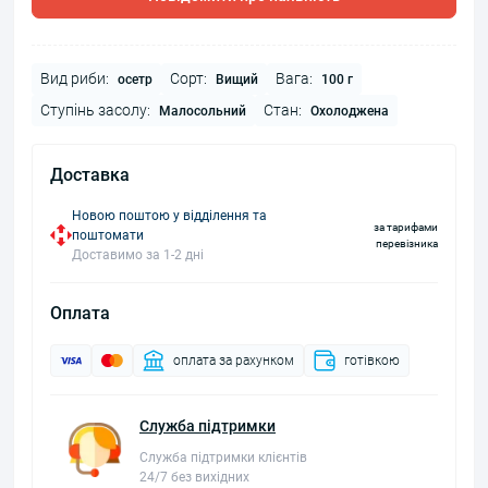
Вид риби:
Сорт:
Вага:
осетр
Вищий
100 г
Ступінь засолу:
Стан:
Малосольний
Охолоджена
Доставка
Новою поштою у відділення та
за тарифами
поштомати
перевізника
Доставимо за 1-2 дні
Оплата
оплата за рахунком
готівкою
Служба підтримки
Служба підтримки клієнтів
24/7 без вихідних