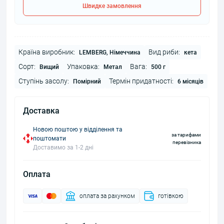
Швидке замовлення
Країна виробник:
Вид риби:
LEMBERG, Німеччина
кета
Сорт:
Упаковка:
Вага:
Вищий
Метал
500 г
Ступінь засолу:
Термін придатності:
Помірний
6 місяців
Доставка
Новою поштою у відділення та
за тарифами
поштомати
перевізника
Доставимо за 1-2 дні
Оплата
оплата за рахунком
готівкою