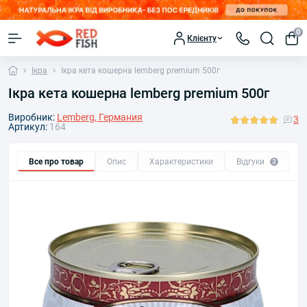
0
Клієнту
Ікра
Ікра кета кошерна lemberg premium 500г
Ікра кета кошерна lemberg premium 500г
Виробник:
Lemberg, Германия
3
Артикул:
164
Все про товар
Опис
Характеристики
Відгуки
П
3