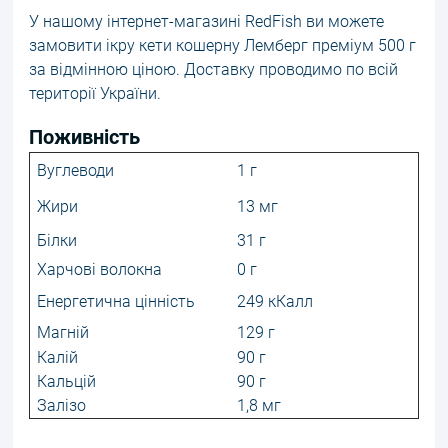
У нашому інтернет-магазині RedFish ви можете
замовити ікру кети кошерну Лемберг преміум 500 г
за відмінною ціною. Доставку проводимо по всій
території України.
Поживність
Вуглеводи
1 г
Жири
13 мг
Білки
31 г
Харчові волокна
0 г
Енергетична цінність
249 кКалл
Магній
129 г
Калій
90 г
Кальцій
90 г
Залізо
1,8 мг