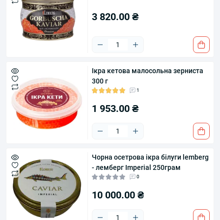
3 820.00 ₴
Ікра кетова малосольна зерниста
300 г
1
1 953.00 ₴
Чорна осетрова ікра білуги lemberg
- лемберг Imperial 250грам
0
10 000.00 ₴