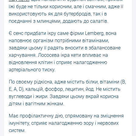
їжі буде не тільки корисним, але і смачним, адже її
використовують як для бутербродів, так і в
поєднанні з млинцями, додають до салатів.
Є сенс придбати ікру саме фірми Lemberg, вона
наповнює організм потрібними вітамінами,
завдяки цьому її радять вносити в збалансоване
харчування. Лососева ікра кети впливає на
відновлення клітин і сприяє налагодженню
артеріального тиску.
По своєму рідкісна, адже містить білки, вітаміни (В,
Е, А, D), кальцій, фосфор, лецитин, йод. Не містить
вуглеводи і жири. Завдяки цьому вкрай корисна
дітям і вагітним жінкам.
Має профілактичну дію, спрямовану на зміцнення
імунітету, сприяє налагодженню зору і нервових
систем.