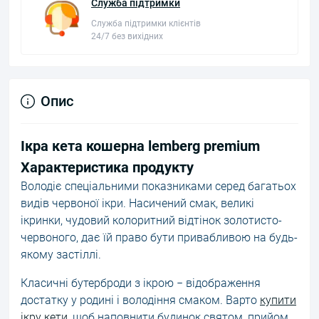
Служба підтримки
Служба підтримки клієнтів
24/7 без вихідних
Опис
Ікра кета кошерна lemberg premium
Характеристика продукту
Володіє спеціальними показниками серед багатьох
видів червоної ікри. Насичений смак, великі
ікринки, чудовий колоритний відтінок золотисто-
червоного, дає їй право бути привабливою на будь-
якому застіллі.
Класичні бутерброди з ікрою − відображення
достатку у родині і володіння смаком. Варто
купити
ікру кети
, щоб наповнити будинок святом, прийом