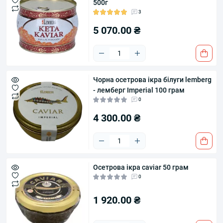
500г
3
5 070.00 ₴
Чорна осетрова ікра білуги lemberg
- лемберг Imperial 100 грам
0
4 300.00 ₴
Осетрова ікра caviar 50 грам
0
1 920.00 ₴