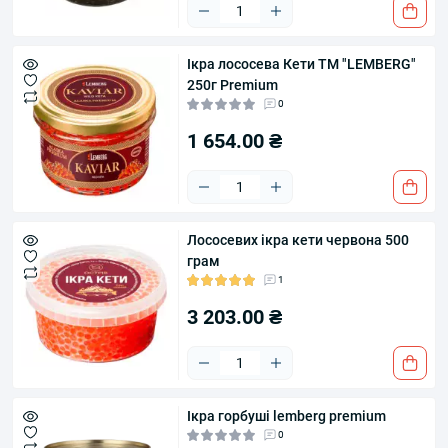
Ікра лососева Кети ТМ "LEMBERG"
250г Premium
0
1 654.00 ₴
Лососевих ікра кети червона 500
грам
1
3 203.00 ₴
Ікра горбуші lemberg premium
0