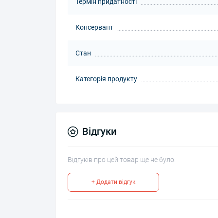
Термін придатності
Консервант
Стан
Категорія продукту
Відгуки
Відгуків про цей товар ще не було.
+ Додати відгук