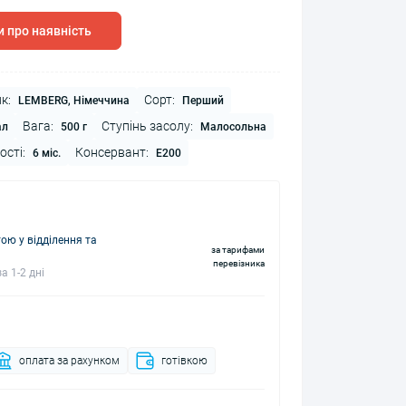
 про наявність
к:
Сорт:
LEMBERG, Німеччина
Перший
Вага:
Ступінь засолу:
ал
500 г
Малосольна
ості:
Консервант:
6 міс.
Е200
ю у відділення та
за тарифами
перевізника
а 1-2 дні
оплата за рахунком
готівкою