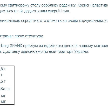
шому святковому столу особливу родзинку. Корисні властив
ється в ній, додасть вам енергії і сил.
уживанішою серед тих, хто стежить за своїм харчуванням, х
втрачає свою структуру.
emberg GRAND преміум за відмінною ціною в нашому магази
. Доставку здійснюємо по всій території України.
,6 г
 г
,5 г
кКалл
5 мг
5 мг