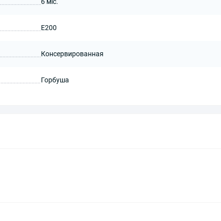
6 міс.
Е200
Консервированная
Горбуша