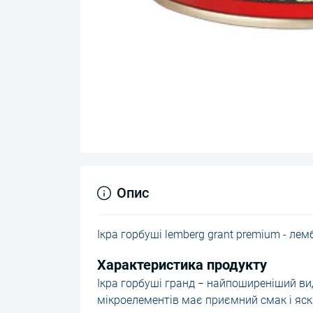
Опис
Ікра горбуші lemberg grant premium - ле
Характеристика продукту
Ікра горбуші гранд − найпоширеніший вид
мікроелементів має приємний смак і яс