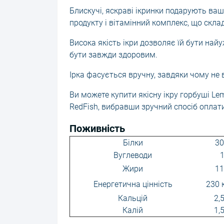
Блискучі, яскраві ікринки подарують ва
продукту і вітамінний комплекс, що склада
Висока якість ікри дозволяє їй бути най
бути завжди здоровим.
Ірка фасується вручну, завдяки чому не 
Ви можете купити якісну ікру горбуші L
RedFish, вибравши зручний спосіб оплати
Поживність
Білки
30
Вуглеводи
1
Жири
11
Енергетична цінність
230 
Кальцій
2,
Калій
1,