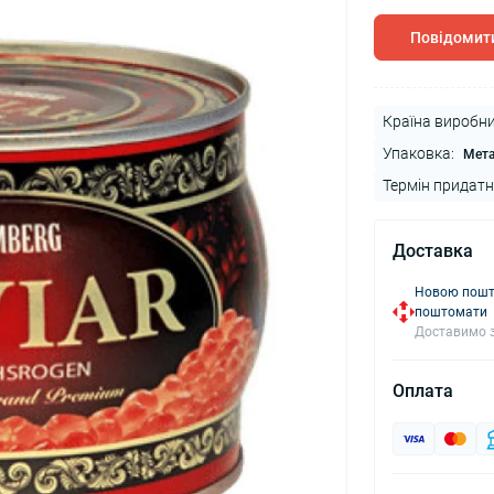
Повідомити
Країна виробни
Упаковка:
Мет
Термін придатн
Доставка
Новою пошто
поштомати
Доставимо з
Оплата