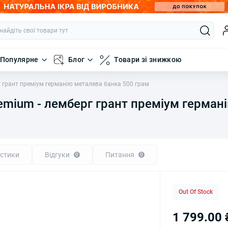
Популярне
Блог
Товари зі знижкою
рг грант преміум германію металева банка 500 грам
premium - лемберг грант преміум герма
стики
Відгуки
Питання
0
0
Out Of Stock
1 799.00 