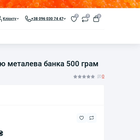
0
0
0
Клієнту
+38 096 030 74 47
нію металева банка 500 грам
0
₴