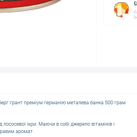
С
С
2
мберг грант преміум германію металева банка 500 грам
 лососевої ікри. Маючи в собі джерело вітамінів і
кравим аромат.