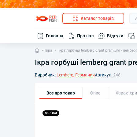
Каталог товарів
Головна
Про нас
Відгуки
Ікра
Ікра горбуші lemberg grant premium - лембе
Ікра горбуші lemberg grant 
Виробник:
Lemberg, Германия
Артикул:
248
Все про товар
Опис
Характери
Sold Out