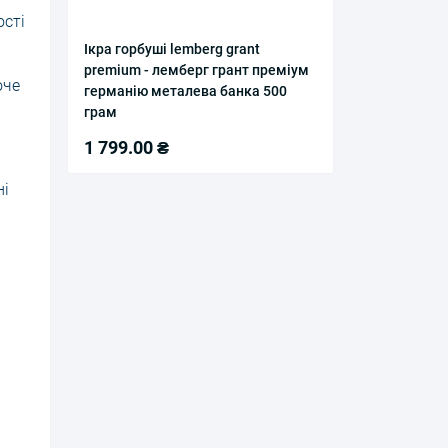
ості
Ікра горбуші lemberg grant
premium - лемберг грант преміум
оче
германію металева банка 500
грам
1 799.00 ₴
ні