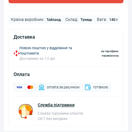
Країна виробник:
Склад:
Вага:
Тайланд
Тунець
140 г
Доставка
Новою поштою у відділення та
за тарифами
поштомати
перевізника
Доставимо за 1-2 дні
Оплата
оплата за рахунком
готівкою
Служба підтримки
Служба підтримки клієнтів
24/7 без вихідних