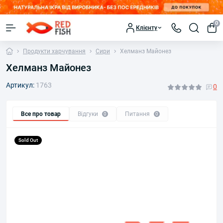
0
Клієнту
Продукти харчування
Сири
Хелманз Майонез
Хелманз Майонез
Артикул:
1763
0
Все про товар
Відгуки
Питання
0
0
Sold Out