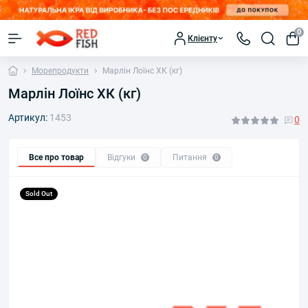
0
Клієнту
Морепродукти
Марлін Лоїнс ХК (кг)
Марлін Лоїнс ХК (кг)
Артикул:
1453
0
Все про товар
Відгуки
Питання
0
0
Sold Out