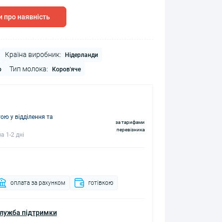
 про наявність
Країна виробник:
Нідерланди
Тип молока:
р
Коров'яче
ю у відділення та
за тарифами
перевізника
а 1-2 дні
оплата за рахунком
готівкою
лужба підтримки