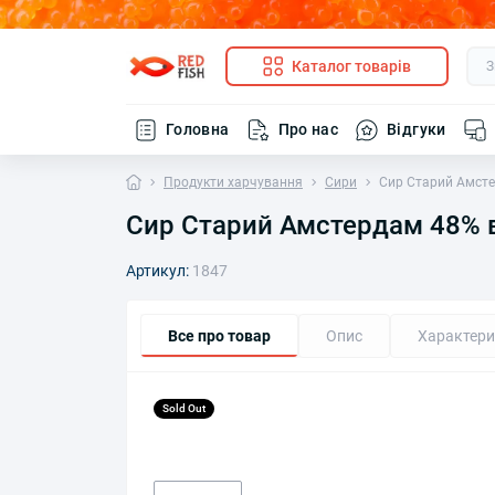
Каталог товарів
Головна
Про нас
Відгуки
Продукти харчування
Сири
Сир Старий Амстер
Сир Старий Амстердам 48% ви
Артикул:
1847
Все про товар
Опис
Характери
Sold Out