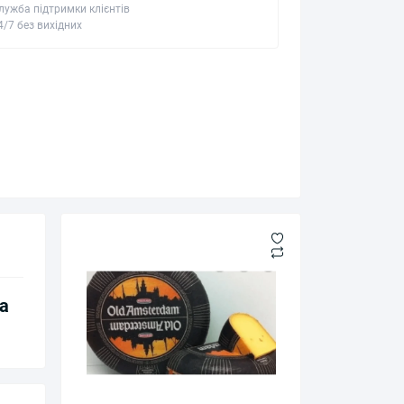
лужба підтримки клієнтів
4/7 без вихідних
а