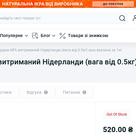
Популярне
Блог
Товари зі знижкою
дам 48% витриманий Нідерланди (вага від 0.5кг) ціна вказана за 1кг
триманий Нідерланди (вага від 0.5кг) 
стики
Відгуки
Питання
0
0
Out Of Stock
520.00 ₴