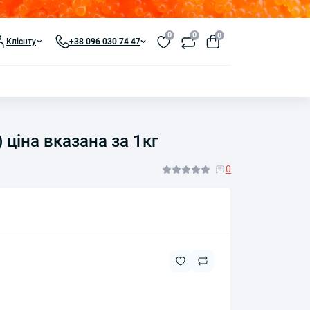
0
0
0
Клієнту
+38 096 030 74 47
ціна вказана за 1кг
0