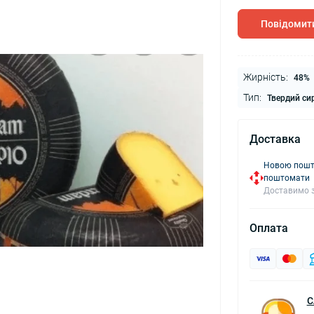
Повідомити
Жирність:
48%
Тип:
Твердий си
Доставка
Новою пошто
поштомати
Доставимо з
Оплата
С