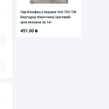
Сир Боніфац з перцем Чілі 70% ТМ
Бергадер Німеччина (ваговий)
ціна вказана за 1кг
451.00 ₴