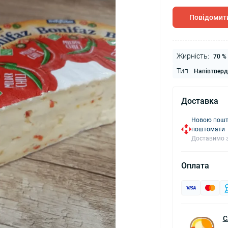
Повідомити
Жирність:
70 %
Тип:
Напівтверд
Доставка
Новою пошто
поштомати
Доставимо з
Оплата
С