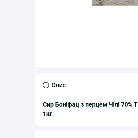
Опис
Сир Боніфац з перцем Чілі 70% 
1кг