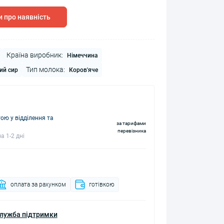
 про наявність
Країна виробник:
Німеччина
Тип молока:
ий сир
Коров'яче
ю у відділення та
за тарифами
перевізника
а 1-2 дні
оплата за рахунком
готівкою
лужба підтримки