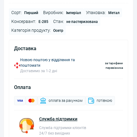
Сорт:
Виробник:
Упаковка:
Перший
Імперіал
Метал
Консервант:
Стан:
E-285
не пастеризована
Категорія продукту:
Осетр
Доставка
Новою поштою у відділення та
за тарифами
поштомати
перевізника
Доставимо за 1-2 дні
Оплата
оплата за рахунком
готівкою
Служба підтримки
Служба підтримки клієнтів
24/7 без вихідних