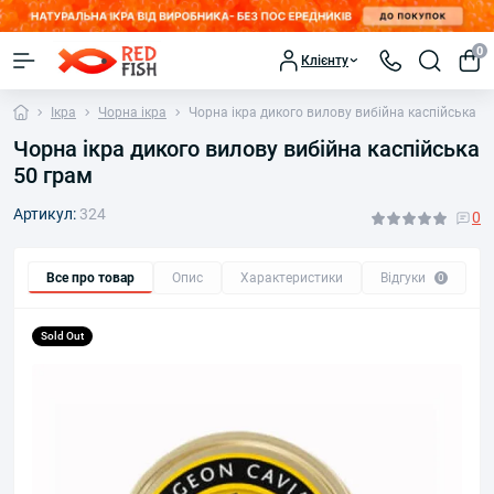
0
Клієнту
Ікра
Чорна ікра
Чорна ікра дикого вилову вибійна каспійська 5
Чорна ікра дикого вилову вибійна каспійська
50 грам
Артикул:
324
0
Все про товар
Опис
Характеристики
Відгуки
П
0
Sold Out