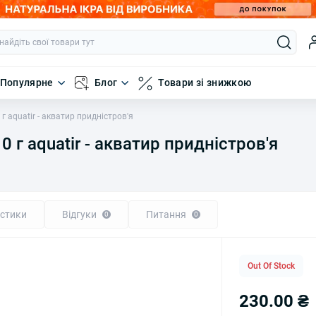
Популярне
Блог
Товари зі знижкою
г aquatir - акватир придністров'я
0 г aquatir - акватир придністров'я
стики
Відгуки
Питання
0
0
Out Of Stock
230.00 ₴