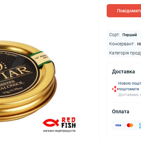
Повідомити
Сорт:
Перший
Консервант:
Ні
Категорія прод
Доставка
Новою пошто
поштомати
Доставимо з
Оплата