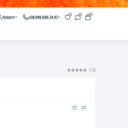
0
0
0
Клієнту
+38 096 030 74 47
0