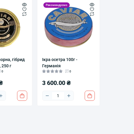
Рекомендуємо
чорна, гібрид
Ікра осетра 100г -
, 250 г
Германія
0
0
₴
3 600.00 ₴