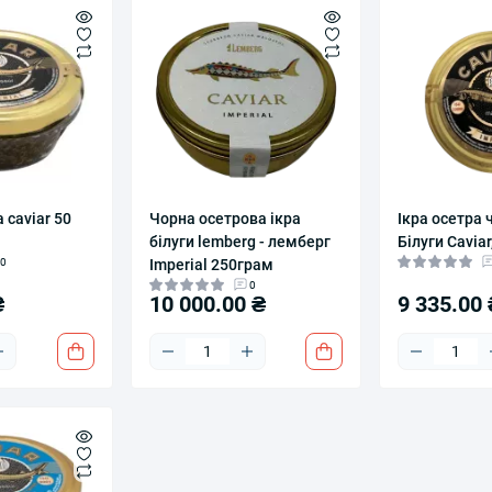
 caviar 50
Чорна осетрова ікра
Ікра осетра 
білуги lemberg - лемберг
Білуги Caviar
0
Imperial 250грам
0
₴
10 000.00 ₴
9 335.00 