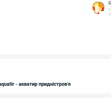
С
С
2
aquatir - акватир придністров'я