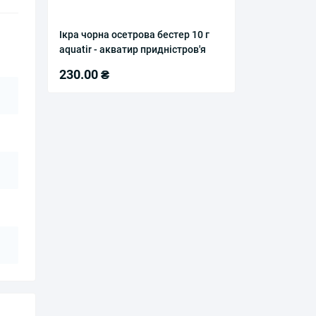
Ікра чорна осетрова бестер 10 г
aquatir - акватир придністров'я
230.00 ₴