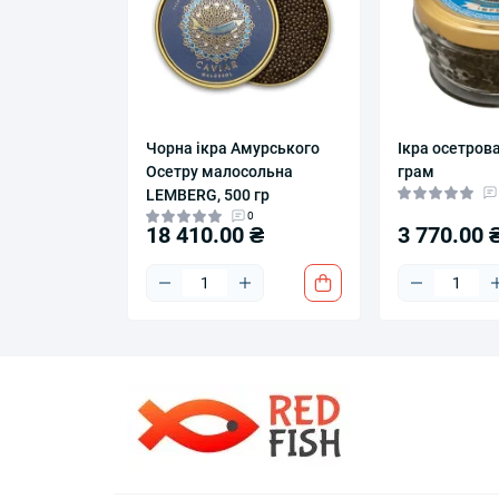
Чорна ікра Амурського
Ікра осетрова
Осетру малосольна
грам
LEMBERG, 500 гр
0
18 410.00 ₴
3 770.00 