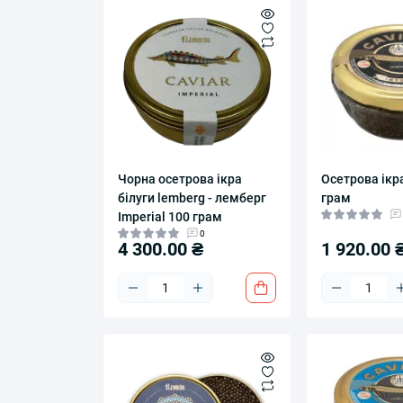
Чорна осетрова ікра
Осетрова ікра
білуги lemberg - лемберг
грам
Imperial 100 грам
0
4 300.00 ₴
1 920.00 