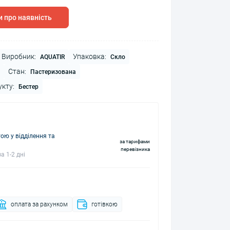
 про наявність
Виробник:
Упаковка:
AQUATIR
Скло
Стан:
Пастеризована
укту:
Бестер
ю у відділення та
за тарифами
перевізника
а 1-2 дні
оплата за рахунком
готівкою