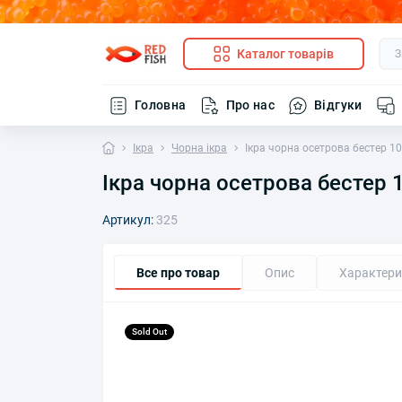
Каталог товарів
Головна
Про нас
Відгуки
Ікра
Чорна ікра
Ікра чорна осетрова бестер 10 
Ікра чорна осетрова бестер 1
Артикул:
325
Все про товар
Опис
Характери
Sold Out