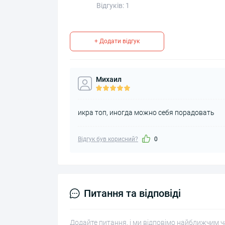
Відгуків: 1
+ Додати відгук
Михаил
икра топ, иногда можно себя порадовать
Відгук був корисний?
0
Питання та відповіді
Додайте питання, і ми відповімо найближчим ч