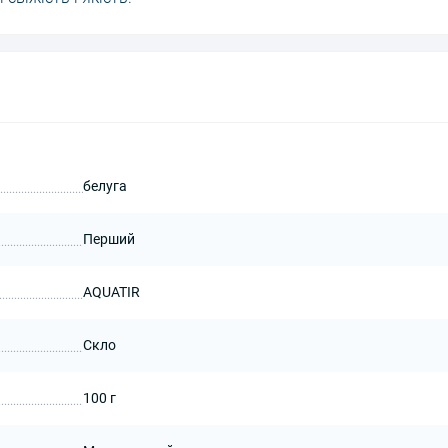
белуга
Перший
AQUATIR
Скло
100 г