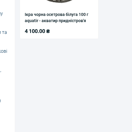
ну
Ікра чорна осетрова білуга 100 г
aquatir - акватир придністров'я
4 100.00 ₴
и та
кові
,
м