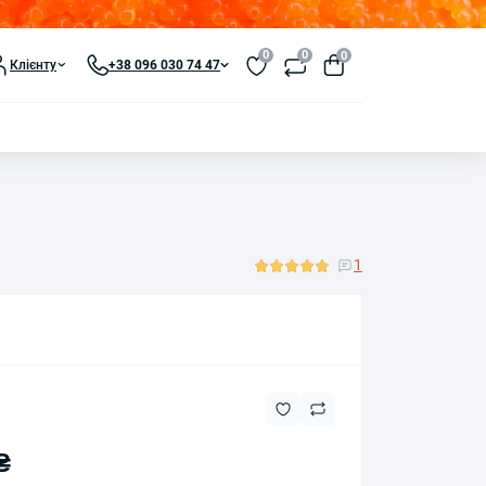
0
0
0
Клієнту
+38 096 030 74 47
1
₴