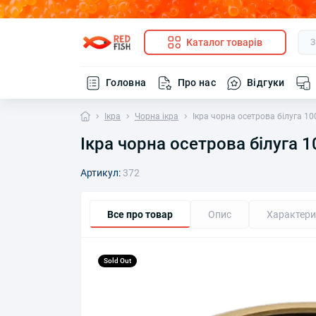
Каталог товарів
Головна
Про нас
Відгуки
Ікра
Чорна ікра
Ікра чорна осетрова білуга 100
Ікра чорна осетрова білуга 10
Артикул:
372
Все про товар
Опис
Характери
Sold Out