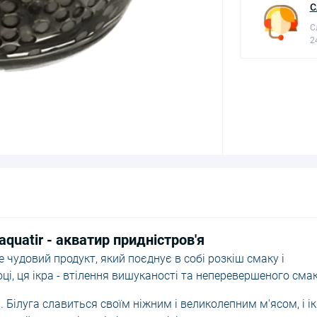
С
С
2
aquatir - акватир придністров'я
це чудовий продукт, який поєднує в собі розкіш смаку і
ці, ця ікра - втілення вишуканості та неперевершеного смак
а. Білуга славиться своїм ніжним і великолепним м'ясом, і ік