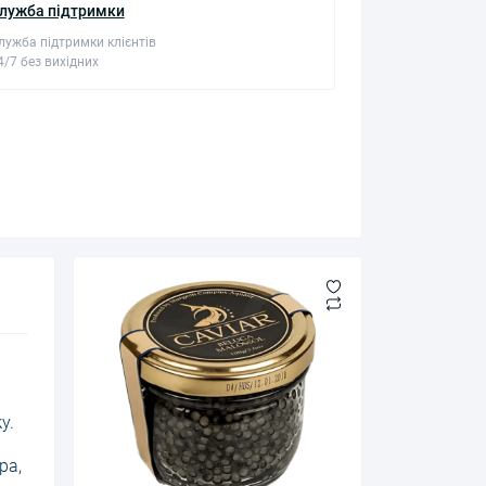
лужба підтримки
лужба підтримки клієнтів
4/7 без вихідних
у.
ра,