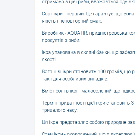
отримана з цієї риби, вважається однією 
Сорт ікри - перший. Це гарантує, що вон
якість і неповторний смак.
Виробник - AQUATIR, придністровська ком
продуктів з риби.
Ікра упакована в скляні банки, що забезп
якості.
Вага цієї ікри становить 100 грамів, що
так і для особливих випадків.
Вміст солі в ікрі - малосолений, що підкр
Термін придатності цієї ікри становить 
тривалого часу.
Ця ікра представляє собою природне зад
Стан ікри - охолоджений, що підкреслює її 