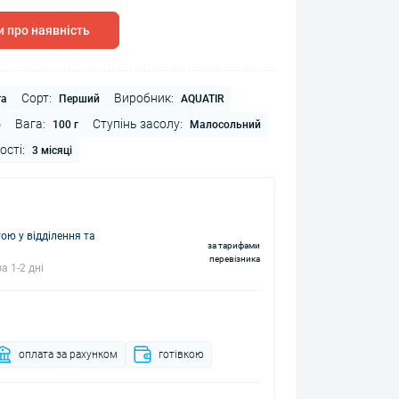
 про наявність
Сорт:
Виробник:
га
Перший
AQUATIR
Вага:
Ступінь засолу:
о
100 г
Малосольний
ості:
3 місяці
ю у відділення та
за тарифами
перевізника
а 1-2 дні
оплата за рахунком
готівкою