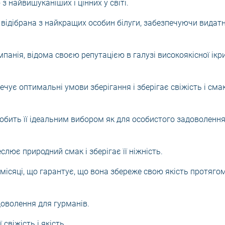
з найвишуканіших і цінних у світі.
а відібрана з найкращих особин білуги, забезпечуючи видат
панія, відома своєю репутацією в галузі високоякісної ікр
ечує оптимальні умови зберігання і зберігає свіжість і сма
 робить її ідеальним вибором як для особистого задоволення
еслює природний смак і зберігає її ніжність.
3 місяці, що гарантує, що вона збереже свою якість протяго
оволення для гурманів.
свіжість і якість.