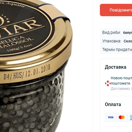
Повідомити
Вид риби:
белу
Упаковка:
Скл
Термін придатн
Доставка
Новою пошто
поштомати
Доставимо з
Оплата