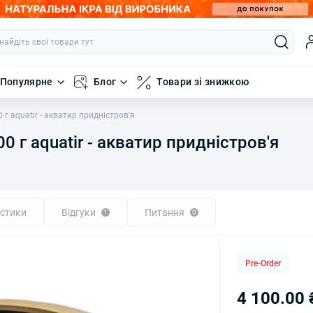
Популярне
Блог
Товари зі знижкою
 г aquatir - акватир придністров'я
0 г aquatir - акватир придністров'я
стики
Відгуки
Питання
1
0
Pre-Order
4 100.00 