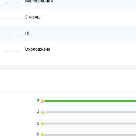
Малосольний
3 місяці
Ні
Охолоджена
5
4
3
2