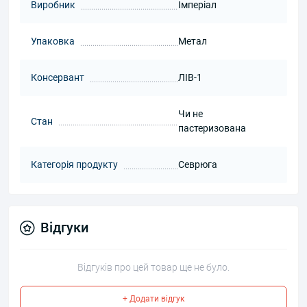
Виробник
Імперіал
Упаковка
Метал
Консервант
ЛІВ-1
Чи не
Стан
пастеризована
Категорія продукту
Севрюга
Відгуки
Відгуків про цей товар ще не було.
+ Додати відгук