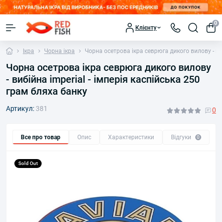
0
Клієнту
Ікра
Чорна ікра
Чорна осетрова ікра севрюга дикого вилову - виб
Чорна осетрова ікра севрюга дикого вилову
- вибійна imperial - імперія каспійська 250
грам бляха банку
Артикул:
381
0
Все про товар
Опис
Характеристики
Відгуки
П
0
Sold Out