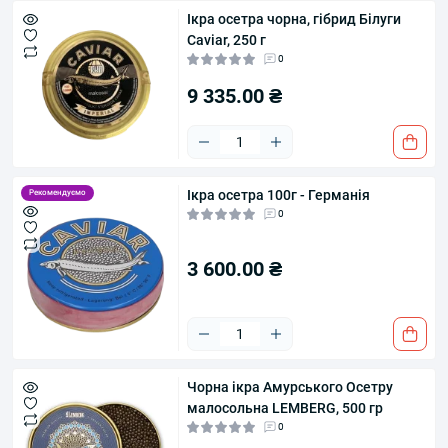
Ікра осетра чорна, гібрид Білуги
Caviar, 250 г
0
9 335.00 ₴
Ікра осетра 100г - Германія
Рекомендуємо
0
3 600.00 ₴
Чорна ікра Амурського Осетру
малосольна LEMBERG, 500 гр
0