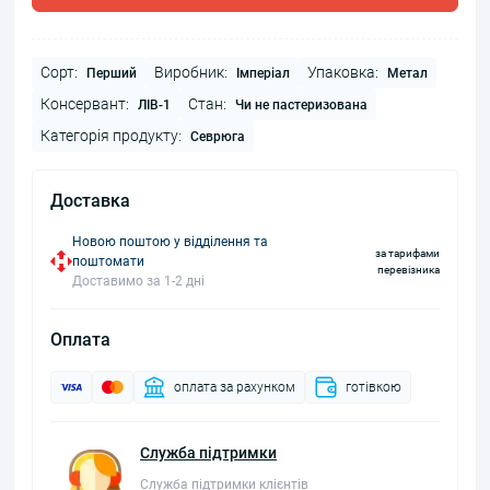
Сорт:
Виробник:
Упаковка:
Перший
Імперіал
Метал
Консервант:
Стан:
ЛІВ-1
Чи не пастеризована
Категорія продукту:
Севрюга
Доставка
Новою поштою у відділення та
за тарифами
поштомати
перевізника
Доставимо за 1-2 дні
Оплата
оплата за рахунком
готівкою
Служба підтримки
Служба підтримки клієнтів