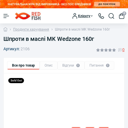
0
Клієнту
Продукти харчування
Шпроти в маслі MK Wedzone 160г
Шпроти в маслі MK Wedzone 160г
Артикул:
2106
0
Все про товар
Опис
Відгуки
Питання
0
0
Sold Out