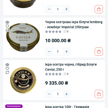
Чорна осетрова ікра білуги lemberg
- лемберг Imperial 250грам
0
10 000.00 ₴
Ікра осетра чорна, гібрид Білуги
Caviar, 250 г
0
9 335.00 ₴
Ікра осетра 100г - Германія
Рекомендуємо