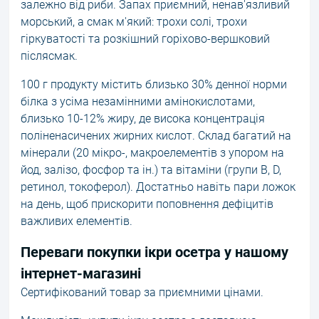
залежно від риби. Запах приємний, ненав'язливий
морський, а смак м'який: трохи солі, трохи
гіркуватості та розкішний горіхово-вершковий
післясмак.
100 г продукту містить близько 30% денної норми
білка з усіма незамінними амінокислотами,
близько 10-12% жиру, де висока концентрація
поліненасичених жирних кислот. Склад багатий на
мінерали (20 мікро-, макроелементів з упором на
йод, залізо, фосфор та ін.) та вітаміни (групи В, D,
ретинол, токоферол). Достатньо навіть пари ложок
на день, щоб прискорити поповнення дефіцитів
важливих елементів.
Переваги покупки ікри осетра у нашому
інтернет-магазині
Сертифікований товар за приємними цінами.