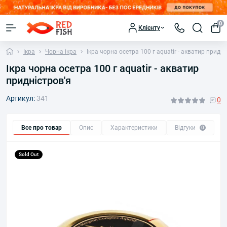
0
Клієнту
Ікра
Чорна ікра
Ікра чорна осетра 100 г aquatir - акватир придні
Ікра чорна осетра 100 г aquatir - акватир
придністров'я
Артикул:
341
0
Все про товар
Опис
Характеристики
Відгуки
П
0
Sold Out