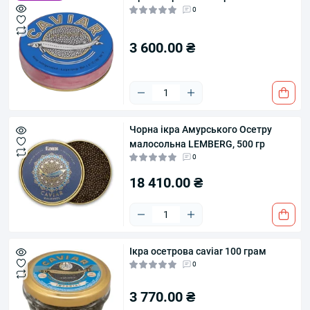
0
3 600.00 ₴
Чорна ікра Амурського Осетру
малосольна LEMBERG, 500 гр
0
18 410.00 ₴
Ікра осетрова caviar 100 грам
0
3 770.00 ₴