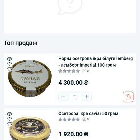
Топ продаж
Чорна осетрова ікра білуги lemberg
- лемберг Imperial 100 грам
0
4 300.00 ₴
Осетрова ікра caviar 50 грам
0
1 920.00 ₴