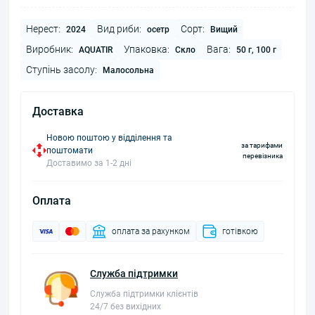
Нерест:
Вид риби:
Сорт:
2024
осетр
Вищий
Виробник:
Упаковка:
Вага:
AQUATIR
Скло
50 г, 100 г
Ступінь засолу:
Малосольна
Доставка
Новою поштою у відділення та
за тарифами
поштомати
перевізника
Доставимо за 1-2 дні
Оплата
оплата за рахунком
готівкою
Служба підтримки
Служба підтримки клієнтів
24/7 без вихідних