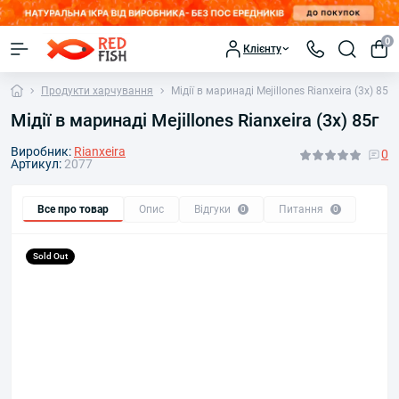
0
Клієнту
Продукти харчування
Мідії в маринаді Mejillones Rianxeira (3x) 85г
Мідії в маринаді Mejillones Rianxeira (3x) 85г
Виробник:
Rianxeira
0
Артикул:
2077
Все про товар
Опис
Відгуки
Питання
0
0
Sold Out