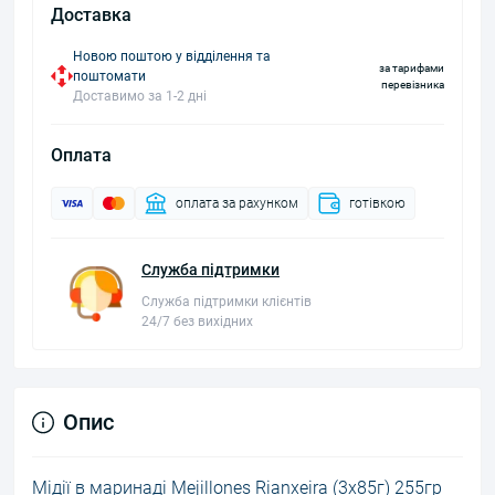
Доставка
Новою поштою у відділення та
за тарифами
поштомати
перевізника
Доставимо за 1-2 дні
Оплата
оплата за рахунком
готівкою
Служба підтримки
Служба підтримки клієнтів
24/7 без вихідних
Опис
Мідії в маринаді Mejillones Rianxeira (3x85г) 255гр