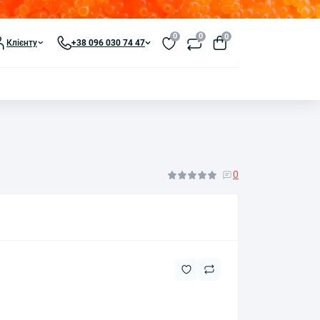
0
0
0
Клієнту
+38 096 030 74 47
0