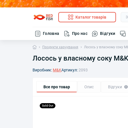
Каталог товарів
Головна
Про нас
Відгуки
Продукти харчування
Лосось у власному соку M&
Лосось у власному соку M&K 
Виробник:
M&K
Артикул:
2093
Все про товар
Опис
Відгуки
0
Sold Out