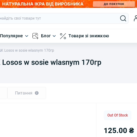
Популярне
Блог
Товари зі знижкою
K Losos w sosie wlasnym 170гр
Losos w sosie wlasnym 170гр
Питання
0
Out Of Stock
125.00 ₴