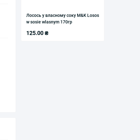
Лосось у власному соку M&K Losos
w sosie wlasnym 170гр
125.00 ₴