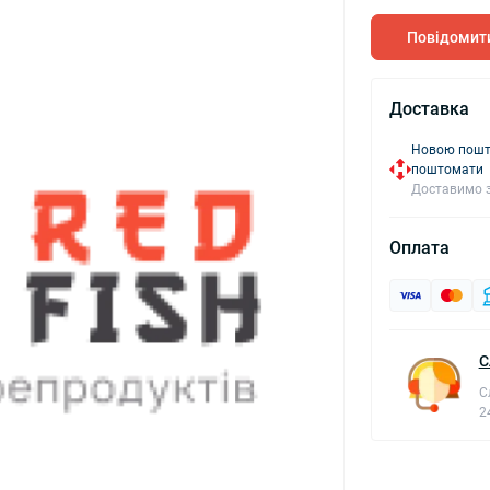
Повідомити
Доставка
Новою пошто
поштомати
Доставимо з
Оплата
С
С
2