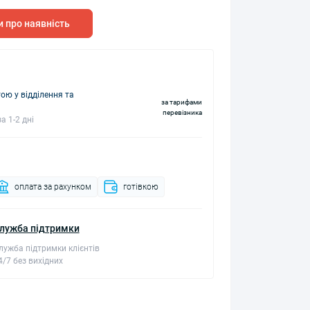
 про наявність
ю у відділення та
за тарифами
перевізника
а 1-2 дні
оплата за рахунком
готівкою
лужба підтримки
лужба підтримки клієнтів
4/7 без вихідних