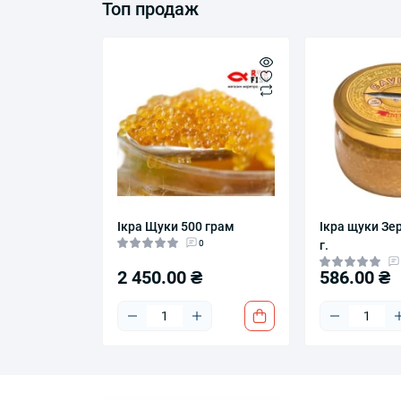
Топ продаж
Ікра Щуки 500 грам
Ікра щуки Зе
0
г.
2 450.00 ₴
586.00 ₴