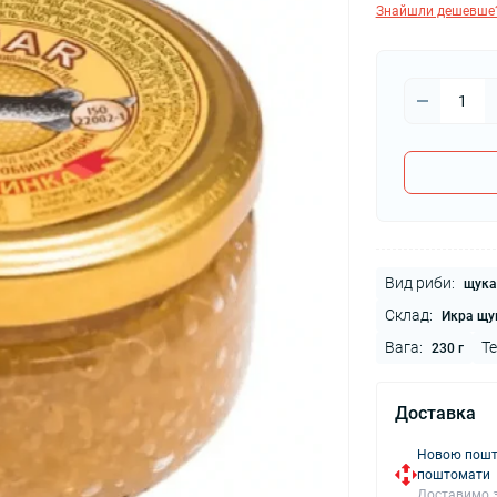
Знайшли дешевше
Вид риби:
щука
Склад:
Икра щук
Вага:
Те
230 г
Доставка
Новою пошто
поштомати
Доставимо з