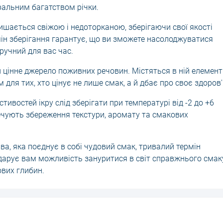
ральним багатством річки.
ишається свіжою і недоторканою, зберігаючи свої якості
мін зберігання гарантує, що ви зможете насолоджуватися
ручний для вас час.
 й цінне джерело поживних речовин. Містяться в ній елемен
для тих, хто цінує не лише смак, а й дбає про своє здоров'
ивостей ікру слід зберігати при температурі від -2 до +6
печують збереження текстури, аромату та смакових
ава, яка поєднує в собі чудовий смак, тривалий термін
одарує вам можливість зануритися в світ справжнього смак
ових глибин.