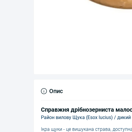
Опис
Справжня дрібнозерниста малосо
Район вилову Щука (Esox lucius) / дикий
Ікра щуки - це вишукана страва, доступн