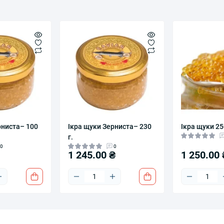
рниста– 100
Ікра щуки Зерниста– 230
Ікра щуки 2
г.
0
0
1 245.00 ₴
1 250.00 