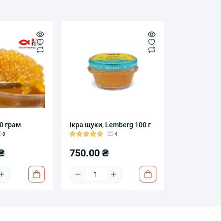
50 грам
Ікра щуки, Lemberg 100 г
0
4
₴
750.00 ₴