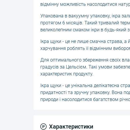
відмінну можливість насолодитися нату
Упакована в вакуумну упаковку, ікра зал
протягом 6 місяців. Такий тривалий тер
великолепним смаком ікри в будь-який з
Ікра щуки - це не лише смачна страва, а
харчування роблять її відмінним вибором 
Для оптимального збереження своїх власт
градусів за Цельсієм. Такі умови забез
характеристик продукту.
Ікра щуки - це унікальна делікатесна стр
придатності та зручну упаковку. Вона п
природи і насолодитися багатством річк
Характеристики