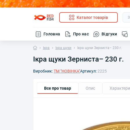
Каталог товарів
Головна
Про нас
Відгуки
Ікра
Ікра щуки
Ікра щуки Зерниста– 230 г.
Ікра щуки Зерниста– 230 г.
Виробник:
ТМ "НОВІНКА"
Артикул:
2225
Все про товар
Опис
Характери