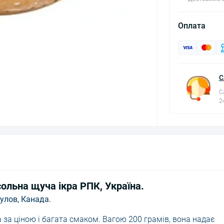
Оплата
С
С
2
льна щуча ікра РПК, Україна.
 улов, Канада.
а за ціною і багата смаком. Вагою 200 грамів, вона надає