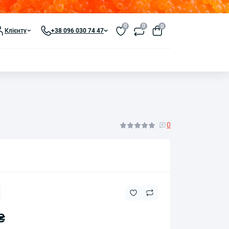
0
0
0
Клієнту
+38 096 030 74 47
0
₴