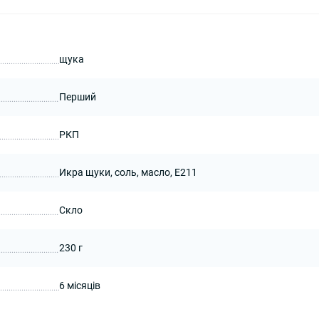
щука
Перший
РКП
Икра щуки, соль, масло, Е211
Скло
230 г
6 місяців