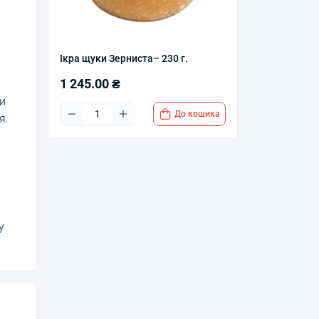
Ікра щуки Зерниста– 230 г.
1 245.00 ₴
ти
До кошика
я.
у