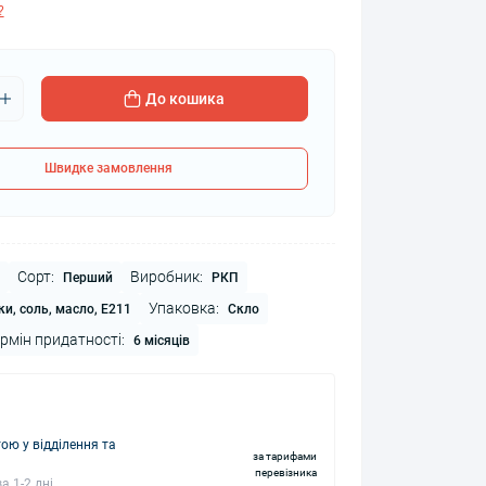
?
До кошика
Швидке замовлення
Сорт:
Виробник:
Перший
РКП
Упаковка:
и, соль, масло, Е211
Скло
рмін придатності:
6 місяців
ю у відділення та
за тарифами
перевізника
а 1-2 дні