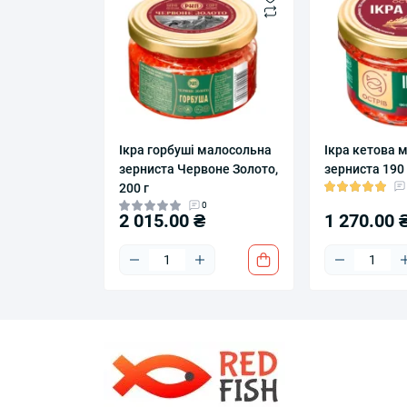
Ікра горбуші малосольна
Ікра кетова 
зерниста Червоне Золото,
зерниста 190 
200 г
0
2 015.00 ₴
1 270.00 