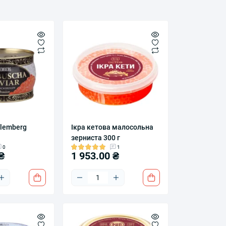
 lemberg
Ікра кетова малосольна
зерниста 300 г
0
1
₴
1 953.00 ₴