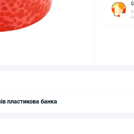
С
С
2
ів пластикова банка