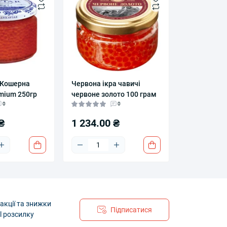
 Кошерна
Червона ікра чавичі
mium 250гр
червоне золото 100 грам
0
0
₴
1 234.00 ₴
акції та знижки
Підписатися
l розсилку