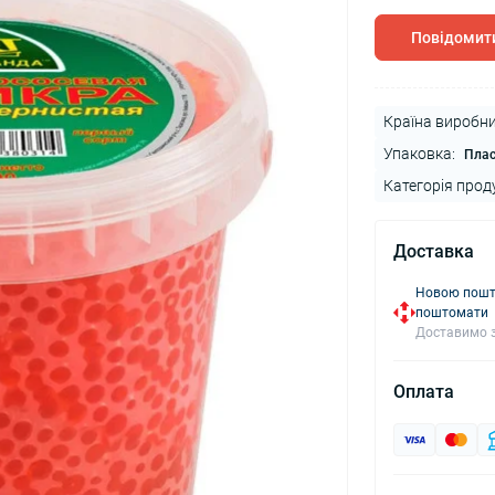
Повідомити
Країна виробни
Упаковка:
Плас
Категорія прод
Доставка
Новою пошто
поштомати
Доставимо з
Оплата