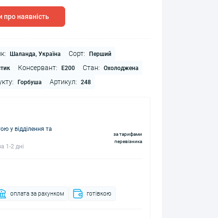
 про наявність
к:
Сорт:
Шаланда, Україна
Перший
Консервант:
Стан:
тик
Е200
Охолоджена
укту:
Артикул:
Горбуша
248
ю у відділення та
за тарифами
перевізника
а 1-2 дні
оплата за рахунком
готівкою