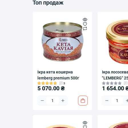
Топ продаж
Ікра кета кошерна
Ікра лососев
lemberg premium 500г
"LEMBERG" 2
3
5 070.00 ₴
1 654.00 