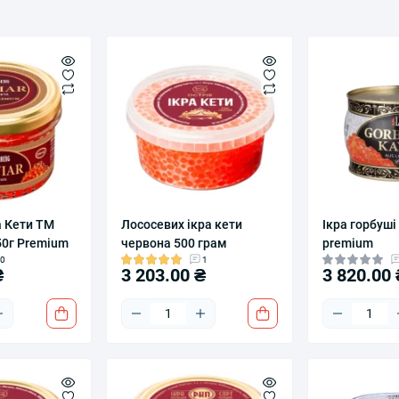
а Кети ТМ
Лососевих ікра кети
Ікра горбуші
50г Premium
червона 500 грам
premium
0
1
₴
3 203.00 ₴
3 820.00 