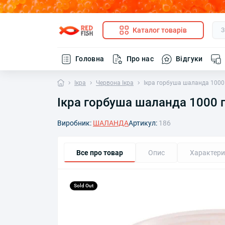
Каталог товарів
Головна
Про нас
Відгуки
Ікра
Червона Ікра
Ікра горбуша шаланда 1000
Ікра горбуша шаланда 1000 
Виробник:
ШАЛАНДА
Артикул:
186
Все про товар
Опис
Характери
Sold Out