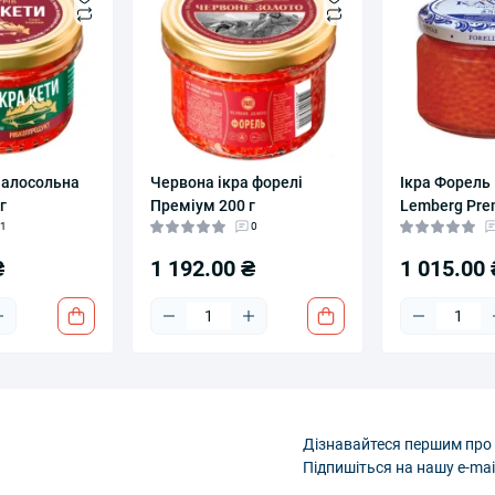
малосольна
Червона ікра форелі
Ікра Форель
г
Преміум 200 г
Lemberg Pre
1
0
₴
1 192.00 ₴
1 015.00 
Дізнавайтеся першим про 
Підпишіться на нашу e-mai