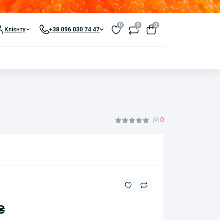
0
0
0
Клієнту
+38 096 030 74 47
0
₴