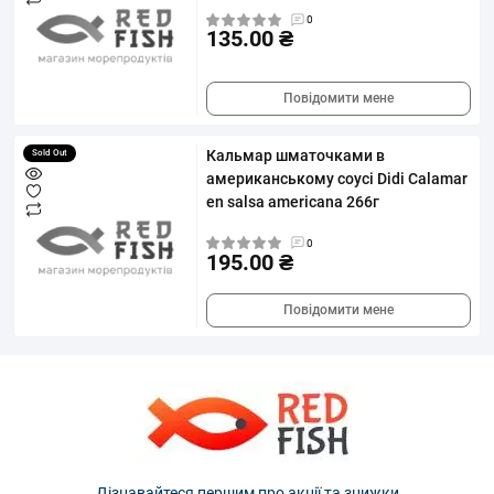
0
135.00 ₴
Повідомити мене
Кальмар шматочками в
Sold Out
американському соусі Didi Calamar
en salsa americana 266г
0
195.00 ₴
Повідомити мене
Дізнавайтеся першим про акції та знижки