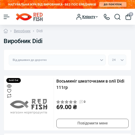
0
Клієнту
Виробник
Didi
Виробник Didi
Восьминіг шматочками в олії Didi
Sold Out
111гр
0
69.00 ₴
Повідомити мене