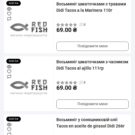
Восьминіг шматочками з травами
Sold Out
Didi Tacos a la Marinera 110г
0
69.00 ₴
Повідомити мене
Восьминіг шматочками з часником
Sold Out
Didi Tacos al ajillo 111гр
0
69.00 ₴
Повідомити мене
Восьминіг у соняшниковій олії
Sold Out
Tacos en aceite de girasol Didi 266г