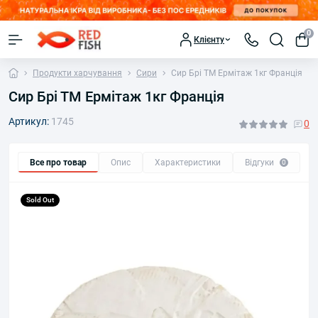
0
Клієнту
Продукти харчування
Сири
Сир Брі ТМ Ермітаж 1кг Франція
Сир Брі ТМ Ермітаж 1кг Франція
Артикул:
1745
0
Все про товар
Опис
Характеристики
Відгуки
П
0
Sold Out