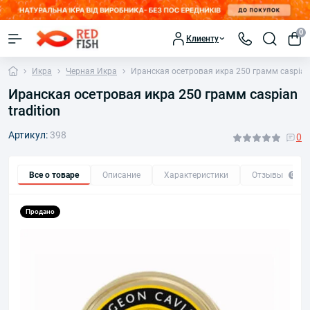
0
Клиенту
Икра
Черная Икра
Иранская осетровая икра 250 грамм caspian 
Иранская осетровая икра 250 грамм caspian
tradition
Артикул:
398
0
Все о товаре
Описание
Характеристики
Отзывы
0
Продано