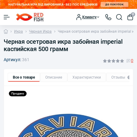
0
Клиенту
Икра
Черная Икра
Черная осетровая икра забойная imperial к
Черная осетровая икра забойная imperial
каспийская 500 грамм
Артикул:
361
0
Все о товаре
Описание
Характеристики
Отзывы
0
Продано