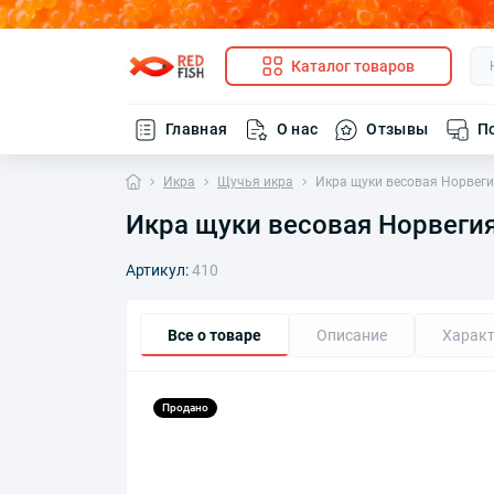
Каталог товаров
Главная
О нас
Отзывы
П
Икра
Щучья икра
Икра щуки весовая Норвеги
Икра щуки весовая Норвегия
Артикул:
410
Все о товаре
Описание
Характ
Продано