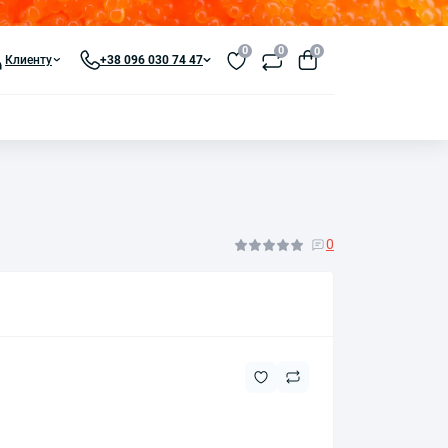
0
0
0
Клиенту
+38 096 030 74 47
0