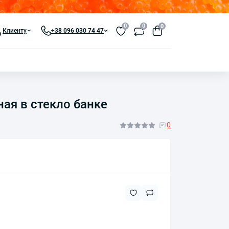
0
0
0
Клиенту
+38 096 030 74 47
ая в стекло банке
0