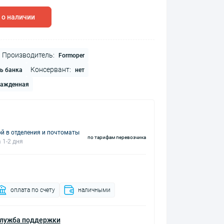
 о наличии
Производитель:
Formoper
Консервант:
ь банка
нет
лажденная
й в отделения и почтоматы
по тарифам перевозчика
 1-2 дня
оплата по счету
наличными
лужба поддержки