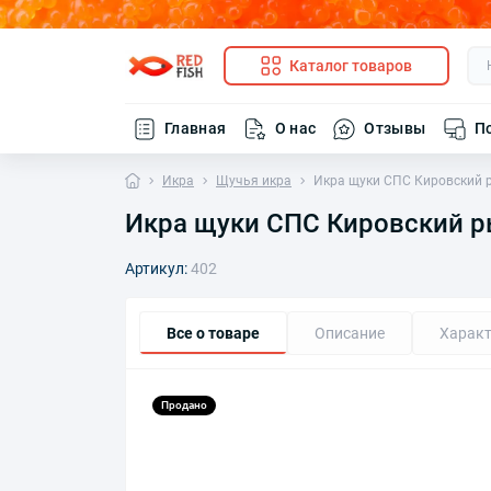
Каталог товаров
Главная
О нас
Отзывы
П
Икра
Щучья икра
Икра щуки СПС Кировский р
Икра щуки СПС Кировский ры
Артикул:
402
Все о товаре
Описание
Характ
Продано