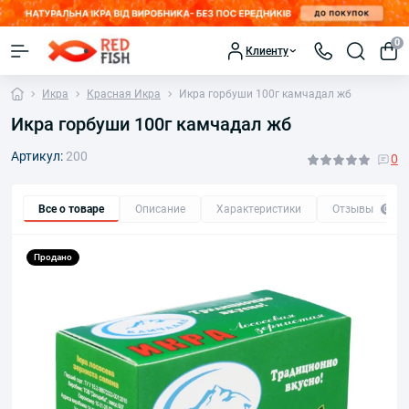
0
Клиенту
Икра
Красная Икра
Икра горбуши 100г камчадал жб
Икра горбуши 100г камчадал жб
Артикул:
200
0
Все о товаре
Описание
Характеристики
Отзывы
0
Продано